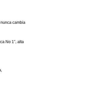
o nunca cambia
ca No 1", alta
a,