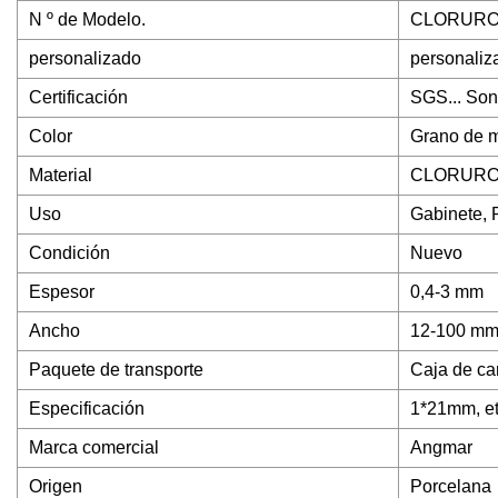
N º de Modelo.
CLORURO 
personalizado
personaliz
Certificación
SGS... So
Color
Grano de ma
Material
CLORURO 
Uso
Gabinete, P
Condición
Nuevo
Espesor
0,4-3 mm
Ancho
12-100 m
Paquete de transporte
Caja de ca
Especificación
1*21mm, et
Marca comercial
Angmar
Origen
Porcelana