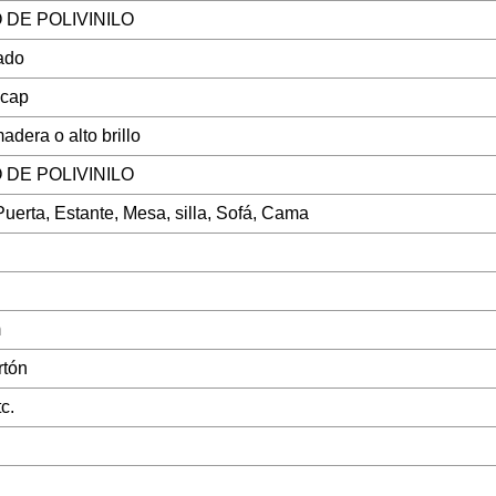
DE POLIVINILO
ado
ncap
dera o alto brillo
DE POLIVINILO
uerta, Estante, Mesa, silla, Sofá, Cama
m
rtón
c.