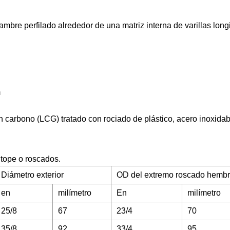
ambre perfilado alrededor de una matriz interna de varillas long
m
n carbono (LCG) tratado con rociado de plástico, acero inoxidab
 tope o roscados.
Diámetro exterior
OD del extremo roscado hemb
en
milímetro
En
milímetro
25/8
67
23/4
70
35/8
92
33/4
95