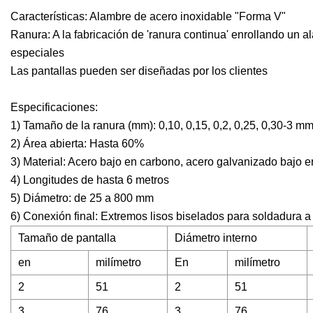
Características: Alambre de acero inoxidable "Forma V"
Ranura: A la fabricación de 'ranura continua' enrollando un al
especiales
Las pantallas pueden ser diseñadas por los clientes
Especificaciones:
1) Tamaño de la ranura (mm): 0,10, 0,15, 0,2, 0,25, 0,30-3 m
2) Área abierta: Hasta 60%
3) Material: Acero bajo en carbono, acero galvanizado bajo e
4) Longitudes de hasta 6 metros
5) Diámetro: de 25 a 800 mm
6) Conexión final: Extremos lisos biselados para soldadura a
Tamaño de pantalla
Diámetro interno
en
milímetro
En
milímetro
2
51
2
51
3
76
3
76