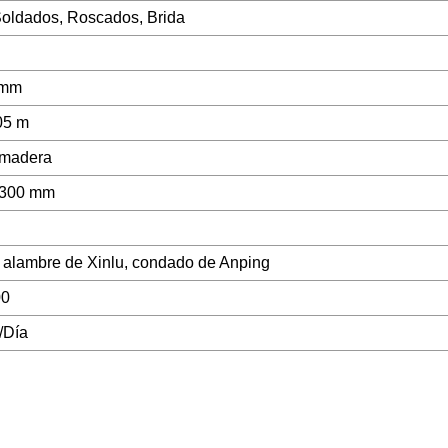
Soldados, Roscados, Brida
0mm
05 m
 madera
1300 mm
 alambre de Xinlu, condado de Anping
00
/Día