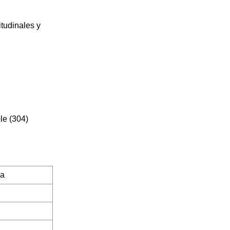
itudinales y
le (304)
ra