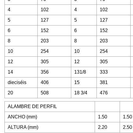
4
102
4
102
5
127
5
127
6
152
6
152
8
203
8
203
10
254
10
254
12
305
12
305
14
356
131/8
333
dieciséis
406
15
381
20
508
18 3/4
476
ALAMBRE DE PERFIL
ANCHO (mm)
1.50
1.50
ALTURA (mm)
2.20
2.50