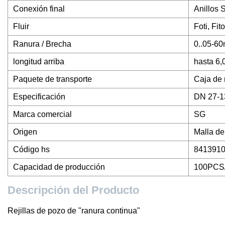
Conexión final
Anillos 
Fluir
Foti, Fito
Ranura / Brecha
0..05-6
longitud arriba
hasta 6,
Paquete de transporte
Caja de
Especificación
DN 27-
Marca comercial
SG
Origen
Malla de
Código hs
841391
Capacidad de producción
100PCS
Descripción del Producto
Rejillas de pozo de "ranura continua"