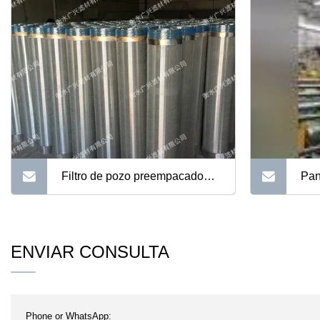
Filtro de pozo preempacado
Pan
para control de arena
de 
ran
ENVIAR CONSULTA
pet