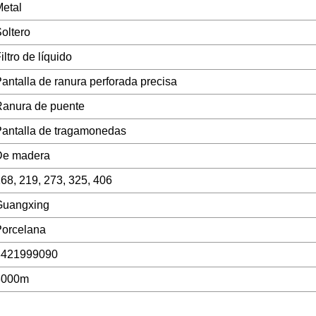
etal
oltero
iltro de líquido
antalla de ranura perforada precisa
anura de puente
antalla de tragamonedas
De madera
68, 219, 273, 325, 406
Guangxing
Porcelana
8421999090
3000m