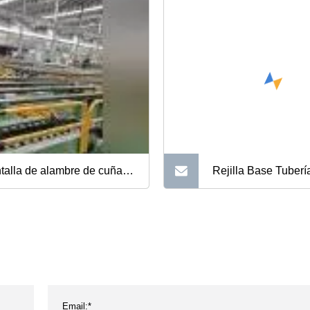
talla de alambre de cuña
Rejilla Base Tuber
0,30 mm de tamaño de
Petrolero 4 1/2" N8
ura para uso en pozos de
Ranura 10
róleo profundo