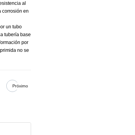
esistencia al
a corrosión en
por un tubo
 la tubería base
eformación por
mprimida no se
Próximo