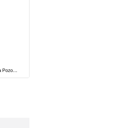
ía Pozo
0 con