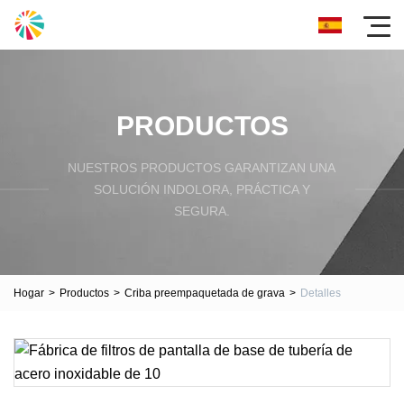
PRODUCTOS
NUESTROS PRODUCTOS GARANTIZAN UNA
SOLUCIÓN INDOLORA, PRÁCTICA Y
SEGURA.
Hogar
>
Productos
>
Criba preempaquetada de grava
>
Detalles