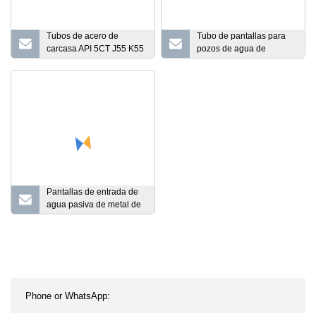
Tubos de acero de
Tubo de pantallas para
carcasa API 5CT J55 K55
pozos de agua de
N80 L80
Johnson basado en
varilla con ranura en
forma de V envuelta en
alambre
Pantallas de entrada de
agua pasiva de metal de
acero inoxidable 2507 de
alta calidad