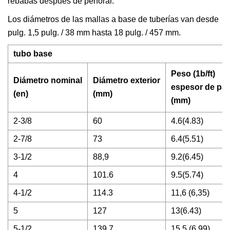
rebabas después de perforar.
Los diámetros de las mallas a base de tuberías van desde
pulg. 1,5 pulg. / 38 mm hasta 18 pulg. / 457 mm.
tubo base
Peso (1b/ft)
Diámetro nominal
Diámetro exterior
espesor de pa
(en)
(mm)
(mm)
2-3/8
60
4.6(4.83)
2-7/8
73
6.4(5.51)
3-1/2
88,9
9.2(6.45)
4
101.6
9.5(5.74)
4-1/2
114.3
11,6 (6,35)
5
127
13(6.43)
5-1/2
139.7
15,5 (6,99)