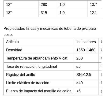
12"
280
1.0
10.7
13"
315
1.0
12.1
Propiedades físicas y mecánicas de tubería de pvc para
pozo.
Artículo
Indicadores
Un
Densidad
1350~1460
kg
Temperatura de ablandamiento Vicat
≥80
C
Tasa de retracción longitudinal
≤5
%
Rigidez del anillo
SN≥12,5
k
Límite elástico de tracción
≥40
M
Fuerza de impacto del martillo de caída
≤5
(0