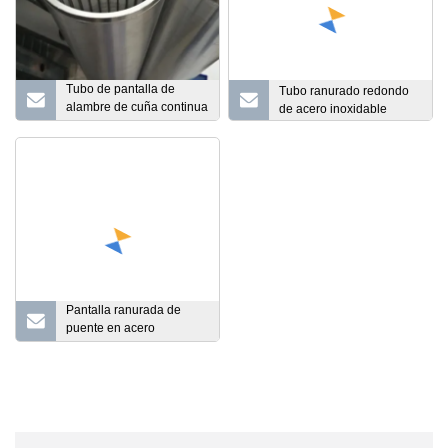
Tubo de pantalla de
Tubo ranurado redondo
alambre de cuña continua
de acero inoxidable
Johnson/Pantalla de pozo
de agua para pozos de
petróleo
Pantalla ranurada de
puente en acero
inoxidable 304 / Pantalla
de filtro de pozo de agua
de acero inoxidable
Carcasa de tubería /
Pantalla de ranura de
puente de pozo de agua