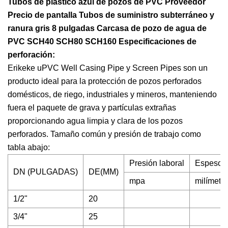
Tubos de plástico azul de pozos de PVC Proveedor
Precio de pantalla Tubos de suministro subterráneo y
ranura gris 8 pulgadas Carcasa de pozo de agua de
PVC SCH40 SCH80 SCH160 Especificaciones de
perforación:
Erikeke uPVC Well Casing Pipe y Screen Pipes son un
producto ideal para la protección de pozos perforados
domésticos, de riego, industriales y mineros, manteniendo
fuera el paquete de grava y partículas extrañas
proporcionando agua limpia y clara de los pozos
perforados. Tamaño común y presión de trabajo como
tabla abajo:
Presión laboral
Espesor 
DN (PULGADAS)
DE(MM)
mpa
milímetro
1/2"
20
3/4"
25