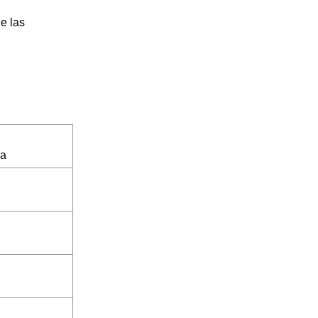
e las
ra