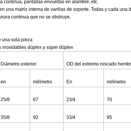
a continua, pantallas envueltas en alambre, etc.
n una matriz interna de varillas de soporte. Todas y cada una d
nura continua que no se obstruye.
e una sola pieza
os inoxidables dúplex y súper dúplex
Diámetro exterior
OD del extremo roscado hemb
en
milímetro
En
milímetro
25/8
67
23/4
70
35/8
92
33/4
95