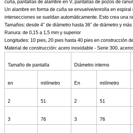
cuña, pantallas de alambre en V, pantallas de pozos de ranur
Un alambre en forma de cuña se envuelve/enrolla en espiral e
intersecciones se sueldan automáticamente. Esto crea una ra
Tamaños: desde 4" de diámetro hasta 36" de diámetro y más
Ranura: de 0,15 a 1,5 mm y superior
Longitudes: 10 pies, 20 pies hasta 40 pies en construcción d
Material de construcción: acero inoxidable - Serie 300, acer
Tamaño de pantalla
Diámetro interno
en
milímetro
En
milímetro
2
51
2
51
3
76
3
76